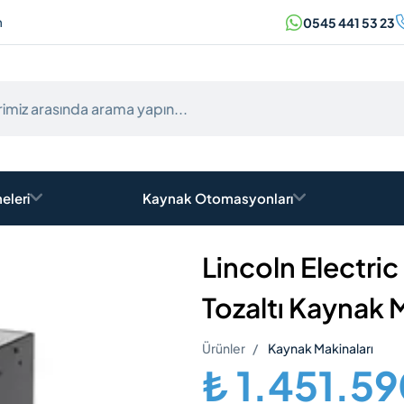
m
0545 441 53 23
 Yap
t olun!
ve güvenli alışverişe giriş yapın!
eleri
Kaynak Otomasyonları
Lincoln Electr
Şifremi Un
ni Hatırla
Tozaltı Kaynak 
Giriş Yap
VEYA
Ürünler
Kaynak Makinaları
.
₺ 1.451.5
YENI ÜYELIK OLUŞTUR