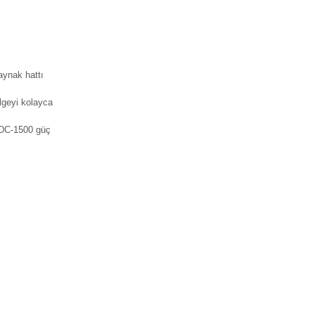
aynak hattı
lgeyi kolayca
 DC-1500 güç