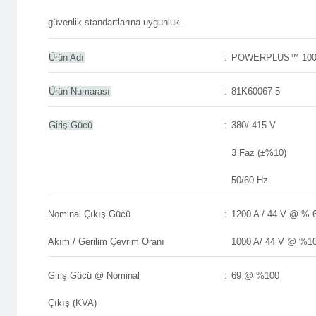
güvenlik standartlarına uygunluk.
Ürün Adı
:
POWERPLUS™ 10
Ürün Numarası
:
81K60067-5
Giriş Gücü
:
380/ 415 V
3 Faz (±%10)
50/60 Hz
Nominal Çıkış Gücü
:
1200 A / 44 V @ % 
Akım / Gerilim Çevrim Oranı
1000 A/ 44 V @ %1
Giriş Gücü @ Nominal
:
69 @ %100
Çıkış (KVA)