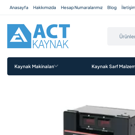
Anasayfa
Hakkımızda
Hesap Numaralarımız
Blog
İletişi
Kayıt Oluştur
Giriş
Hızlı ve güvenli alışveriş için kayı
Hızlı 
Kaynak Makinaları
Kaynak Sarf Malzem
Be
KVKK
’yi okudum ve anladım