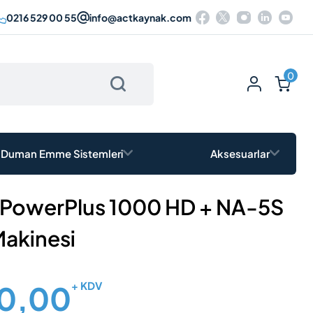
0216 529 00 55
info@actkaynak.com
Ürün Sepete Eklenemedi
Ürün Sepete Eklendi
0
Duman Emme Sistemleri
Aksesuarlar
ic PowerPlus 1000 HD + NA-5S
uttum?
Makinesi
90,00
+ KDV