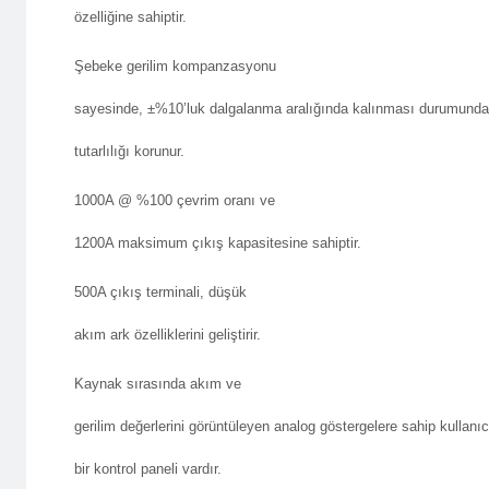
özelliğine sahiptir.
Şebeke gerilim kompanzasyonu
sayesinde, ±%10’luk dalgalanma aralığında kalınması durumund
tutarlılığı korunur.
1000A @ %100 çevrim oranı ve
1200A maksimum çıkış kapasitesine sahiptir.
500A çıkış terminali, düşük
akım ark özelliklerini geliştirir.
Şifre
Kaynak sırasında akım ve
Sistem
Şifre
gerilim değerlerini görüntüleyen analog göstergelere sahip kullanı
şifreni
Aşağıd
bir kontrol paneli vardır.