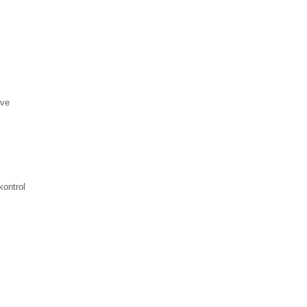
nmeyen bir hata oluştu.
Bağlantı Gönder
 ve
kontrol