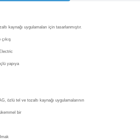
zaltı kaynağı
uygulamaları için tasarlanmıştır.
e çıkış
Electric
üçlü yapıya
MAG,
özlü tel ve tozaltı kaynağı
uygulamalarının
mükemmel bir
olmak