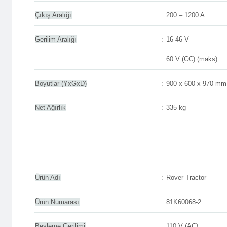
Çıkış Aralığı
:
200 – 1200 A
Gerilim Aralığı
:
16-46 V
60 V (CC) (maks)
Boyutlar (YxGxD)
:
900 x 600 x 970 mm
Net Ağırlık
:
335 kg
Ürün Adı
:
Rover Tractor
Ürün Numarası
:
81K60068-2
Besleme Gerilimi
:
110 V (AC)